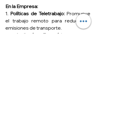
En la Empresa:
1. 
Políticas de Teletrabajo:
 Promueve 
el trabajo remoto para reducir las 
emisiones de transporte.
2. 
Auditoría Energética:
 Realiza 
auditorías energéticas y optimiza el 
uso de energía en oficinas y fábricas.
3. 
Transporte Sostenible:
 Fomenta el 
uso de transporte público, bicicletas y 
coches eléctricos entre los 
empleados.
4. 
Suministros Ecológicos:
 Compra 
suministros y equipos de oficina 
sostenibles y de bajo impacto 
ambiental.
En la Calle:
1. 
Movilidad Sostenible:
 Utiliza 