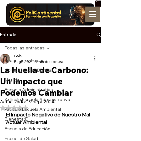
Entrada
Todas las entradas
Gala
Todas las entradas
2 ago 2024
3 min de lectura
La Huella de Carbono:
Competencias Blandas
Un Impacto que
Noticia
Escuela Administrativa
Podemos Cambiar
Artículo Escuela Administrativa
Actualizado:
19 sept 2024
Obtuvo NaN de 5 estrellas.
Artículo Escuela Ambiental
El Impacto Negativo de Nuestro Mal 
BienestarE
Actuar Ambiental
Escuela de Educación
Escuel de Salud