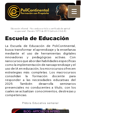
Educación informal - No conduce a título o certificado de aptitud
ocupacional - Decreto 1075 de 2015 (artículo 2.6.6.8)
Escuela de Educación
La Escuela de Educación de PoliContinental,
busca transformar el aprendizaje y la enseñanza
mediante el uso de herramientas digitales
innovadoras y pedagógicas activas. Con
nanocursos que abordan habilidades específicas
como la implementación de nanoaprendizaje y el
uso de IA en educación, los microcursos ofrecen
estrategias más completas. Los macrocursos
consolidan la formación docente para
responder a las necesidades educativas del
2025. También desarrolla seminarios
presenciales no conducentes a título, con los
cuales se actualizan conocimientos, destrezas y
competencias.
Píldora Educativa semanal