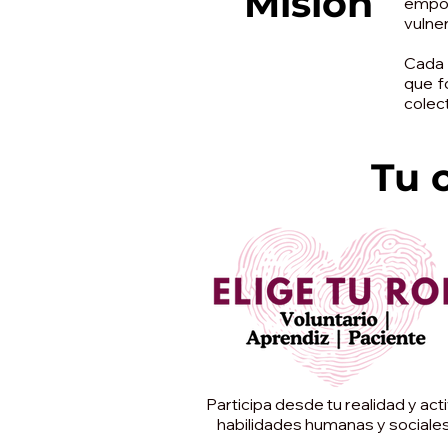
Misión
empo
vulner
Cada 
que f
colect
Tu 
Participa desde tu realidad y act
habilidades humanas y sociales