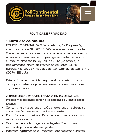
POLITICA DE PRIVACIDAD
1. INFORMACIÓN GENERAL
POLICONTINENTAL SAS (en adelante, "la Empresa"),
identificada con NIT
901575696
, con domicilio en Bogotá
Colombia, reconoce la importancia de la privacidad de sus
usuarios y se compromete a proteger sus datos personales en
cumplimiento con la Ley 1581 de 2012 (Colombia), el
Reglamento General de Protección de Datos (GDPR -
Europa) y la Ley de Privacidad del Consumidor de California
(CCPA - EE.UU.).
Esta política de privacidad explica el tratamiento de los
datos personales recopilados a través de nuestros canales
digitales y físicos.
2. BASE LEGAL PARA EL TRATAMIENTO DE DATOS
Procesamos los datos personales bajo las siguientes bases
legales:
Consentimiento del usuario: Cuando el usuario otorga su
autorización expresa para el tratamiento.
Ejecución de un contrato: Para proporcionar productos y
servicios solicitados.
Cumplimiento de obligaciones legales: Cuando sea
requerido por normativas vigentes.
Intereses legítimos de la Empresa: Para mejorar nuestros