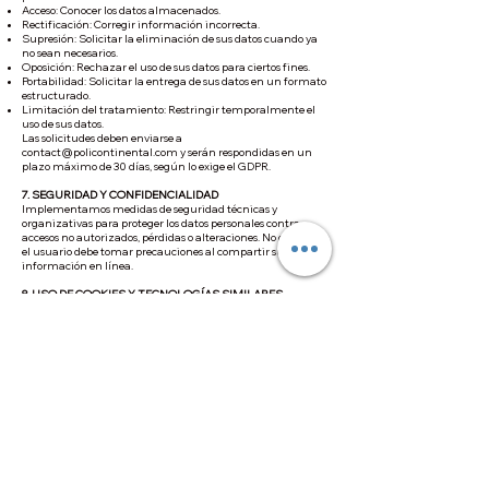
Acceso: Conocer los datos almacenados.
Rectificación: Corregir información incorrecta.
Supresión: Solicitar la eliminación de sus datos cuando ya
no sean necesarios.
Oposición: Rechazar el uso de sus datos para ciertos fines.
Portabilidad: Solicitar la entrega de sus datos en un formato
estructurado.
Limitación del tratamiento: Restringir temporalmente el
uso de sus datos.
Las solicitudes deben enviarse a
contact@policontinental.com
y serán respondidas en un
plazo máximo de 30 días, según lo exige el GDPR.
7. SEGURIDAD Y CONFIDENCIALIDAD
Implementamos medidas de seguridad técnicas y
organizativas para proteger los datos personales contra
accesos no autorizados, pérdidas o alteraciones. No obstante,
el usuario debe tomar precauciones al compartir su
información en línea.
8. USO DE COOKIES Y TECNOLOGÍAS SIMILARES
Utilizamos cookies para mejorar la navegación y
personalizar contenido. Los usuarios pueden gestionar sus
preferencias desde su navegador o a través del banner de
cookies en nuestro sitio web. Para más información,
consulte nuestra Política de Cookies.
9. CONSERVACIÓN DE LOS DATOS
Los datos personales serán almacenados durante el tiempo
necesario para cumplir con los fines indicados, respetando
los plazos legales de conservación.
10. MODIFICACIONES A ESTA POLÍTICA
Nos reservamos el derecho de actualizar esta política de