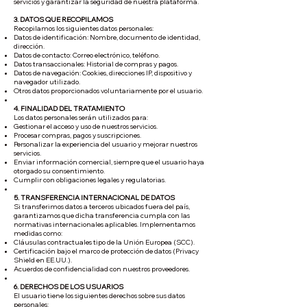
servicios y garantizar la seguridad de nuestra plataforma.
3. DATOS QUE RECOPILAMOS
Recopilamos los siguientes datos personales:
Datos de identificación: Nombre, documento de identidad,
dirección.
Datos de contacto: Correo electrónico, teléfono.
Datos transaccionales: Historial de compras y pagos.
Datos de navegación: Cookies, direcciones IP, dispositivo y
navegador utilizado.
Otros datos proporcionados voluntariamente por el usuario.
4. FINALIDAD DEL TRATAMIENTO
Los datos personales serán utilizados para:
Gestionar el acceso y uso de nuestros servicios.
Procesar compras, pagos y suscripciones.
Personalizar la experiencia del usuario y mejorar nuestros
servicios.
Enviar información comercial, siempre que el usuario haya
otorgado su consentimiento.
Cumplir con obligaciones legales y regulatorias.
5. TRANSFERENCIA INTERNACIONAL DE DATOS
Si transferimos datos a terceros ubicados fuera del país,
garantizamos que dicha transferencia cumpla con las
normativas internacionales aplicables. Implementamos
medidas como:
Cláusulas contractuales tipo de la Unión Europea (SCC).
Certificación bajo el marco de protección de datos (Privacy
Shield en EE.UU.).
Acuerdos de confidencialidad con nuestros proveedores.
6. DERECHOS DE LOS USUARIOS
El usuario tiene los siguientes derechos sobre sus datos
personales: