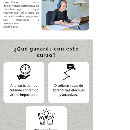
descubrirás cómo
implementar estrategias de
nanolearning que
mantendrán el interés de
tus estudiantes, mejorarán
sus resultados y
simplificarán tu
planificación.
¿Qué ganarás con este
curso?