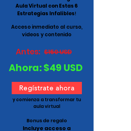
Aula Virtual con Estas 6
Estrategias Infalibles
!
Acceso inmediato al curso,
videos y contenido
Antes:
$150 USD
Ahora: $49 USD
Regístrate ahora
y comienza a transformar tu
aula virtual
Bonus de regalo
Incluye acceso a