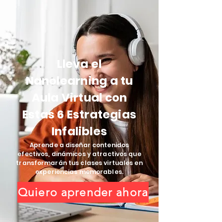
Lleva el
Nanolearning a tu
Aula Virtual con
Estas 6 Estrategias
Infalibles
Aprende a diseñar contenidos
efectivos, dinámicos y atractivos que
transformarán tus clases virtuales en
experiencias memorables.
Quiero aprender ahora