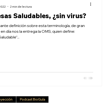
2022
2 min de lectura
as Saludables, ¿sin virus?
ante definición sobre esta terminología, de gran
día nos la entrega la OMS, quien define:
ludable”...
oyección
Podcast BioGuía