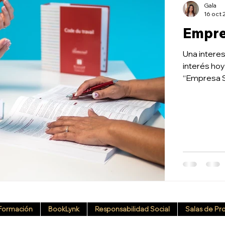
Gala
16 oct 
Empres
Una interes
interés hoy en 
“Empresa Sa
Formación
BookLynk
Responsabilidad Social
Salas de Pr