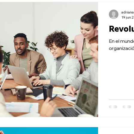
BienestarE
Escuela de Educación
Escuel de Salud
E
adrian
19 jun 
Revolu
En el mundo
organizació