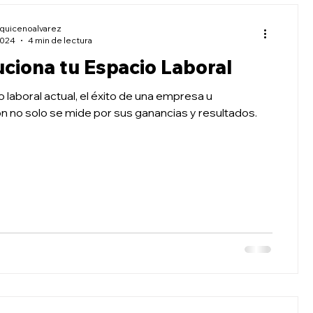
scuela de Salud
Aula Vida
aquicenoalvarez
2024
4 min de lectura
ciona tu Espacio Laboral
 laboral actual, el éxito de una empresa u
n no solo se mide por sus ganancias y resultados.