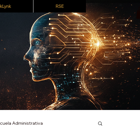
kLynk
RSE
scuela Administrativa