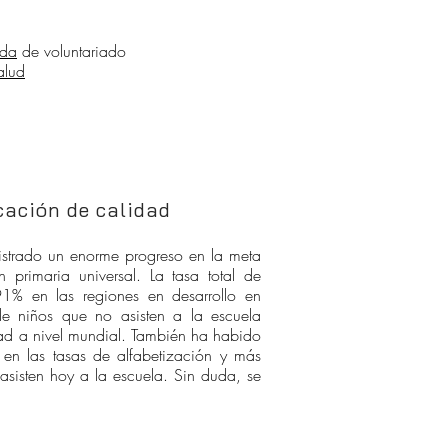
ida
de voluntariado
alud
cación de calidad
strado un enorme progreso en la meta
n primaria universal. La tasa total de
91% en las regiones en desarrollo en
e niños que no asisten a la escuela
tad a nivel mundial. También ha habido
s en las tasas de alfabetización y más
asisten hoy a la escuela. Sin duda, se
.