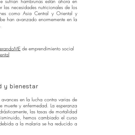
ue sufrían hambrunas están ahora en
r las necesidades nutricionales de los
ones como Asia Central y Oriental y
ribe han avanzado enormemente en la
.
derandoME
de emprendimiento social
ental
d y bienestar
avances en la lucha contra varias de
de muerte y enfermedad. La esperanza
ásticamente, las tasas de mortalidad
 disminuido, hemos cambiado el curso
 debida a la malaria se ha reducido a