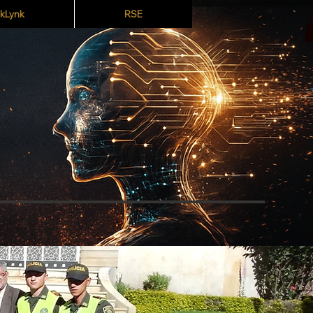
kLynk
RSE