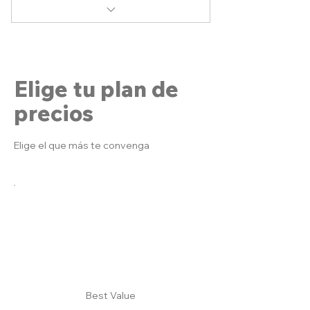
Acceso a webinars mensuales
exclusivos.
Incluye todo lo de Oro, más:
Acceso anticipado a nuevos
Acceso ilimitado a todos los
contenidos.
nanocursos y microcursos
Elige tu plan de
Descarga de todos los
precios
materiales complementarios
Elige el que más te convenga
Masterclasses trimestrales con
expertos invitados.
Acompañamiento personalizado
Invitación a grupos de
investigación, innovación o
proyectos
Certificados con insignias
digitales para destacar tu perfil
Best Value