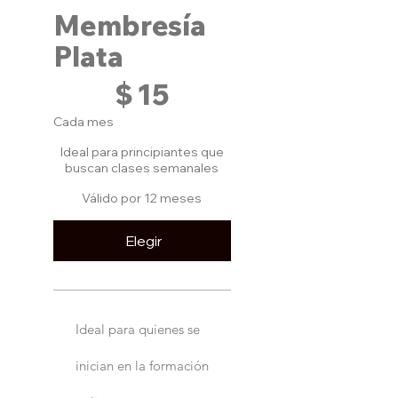
Membresía
Descuento del 30% en productos
premium, ebooks y eventos
Plata
$ 15
$
15
Cada mes
Ideal para principiantes que
buscan clases semanales
Válido por 12 meses
Elegir
Ideal para quienes se
inician en la formación