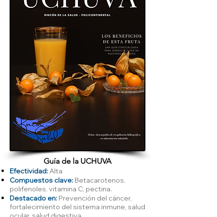
Guía de la UCHUVA
Efectividad:
Alta
Compuestos clave:
Betacarotenos,
polifenoles, vitamina C, pectina.
Destacado en:
Prevención del cáncer,
fortalecimiento del sistema inmune, salud
ocular, salud digestiva.