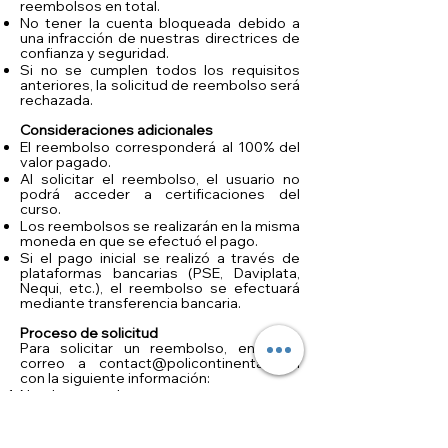
reembolsos en total.
No tener la cuenta bloqueada debido a
una infracción de nuestras directrices de
confianza y seguridad.
Si no se cumplen todos los requisitos
anteriores, la solicitud de reembolso será
rechazada.
Consideraciones adicionales
El reembolso corresponderá al 100% del
valor pagado.
Al solicitar el reembolso, el usuario no
podrá acceder a certificaciones del
curso.
Los reembolsos se realizarán en la misma
moneda en que se efectuó el pago.
Si el pago inicial se realizó a través de
plataformas bancarias (PSE, Daviplata,
Nequi, etc.), el reembolso se efectuará
mediante transferencia bancaria.
Proceso de solicitud
Para solicitar un reembolso, envía un
correo a
contact@policontinental.com
con la siguiente información:
Nombre completo
Nombre del curso para el cual se solicita
la devolución
Comprobante de pago (donde se