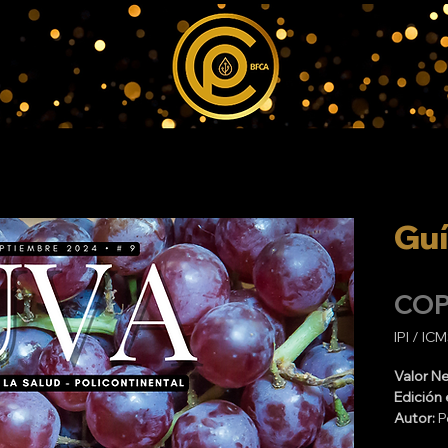
Guí
COP
IPI / ICM
Valor N
Edición 
Autor:
P
Fecha:
s