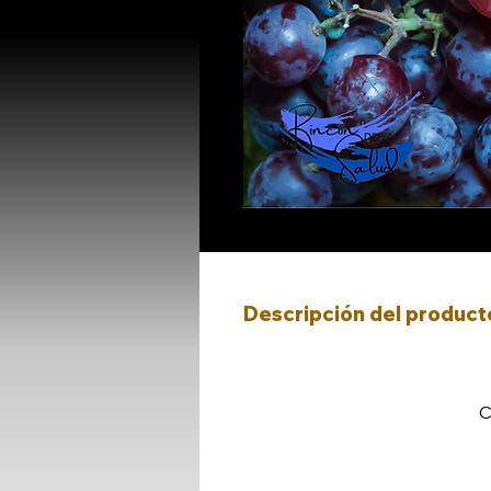
Descripción del product
La Guía Completa de la Uva:
El Sec
Estimado entusiasta de la salud y 
¿Sabías que las uvas no solo son
C
recurso indispensable para descub
¿Qué encontrarás en esta guía?
Beneficios Nutricionales
: Apre