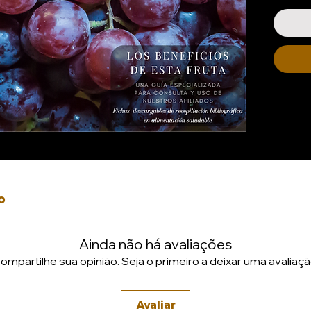
Conteni
Format
o
reto de la Vitalidad Natural
la alimentación natural,
Ainda não há avaliações
 deliciosas, sino también un potente aliado para tu salud? Present
ompartilhe sua opinião. Seja o primeiro a deixar uma avaliaçã
rir todos los beneficios que este pequeño fruto tiene para ofrece
nde cómo las uvas, cargadas de antioxidantes, vitaminas y fibra, pu
Avaliar