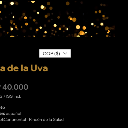
COP ($)
a de la Uva
Preço
 40.000
S / ISS incl.
eto
en:
español
oliContinental - Rincón de la Salud
eptiembre 2024