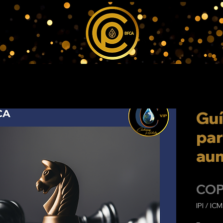
Guí
par
au
COP
IPI / ICM