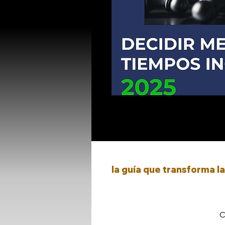
la guía que transforma la
Tomar decisiones hoy no es fácil.
líderes duden… o se paralicen.
Esta guía fue creada para ti, qu
C
estratégica
.