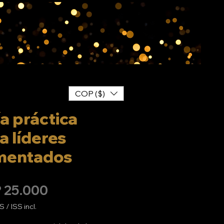
COP ($)
a práctica
a líderes
mentados
Preço
 25.000
S / ISS incl.