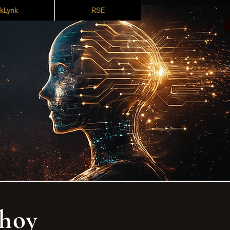
kLynk
RSE
 hoy