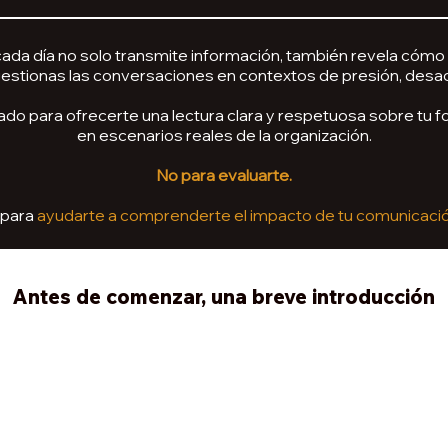
ada día no solo transmite información, también revela cómo 
stionas las conversaciones en contextos de presión, desa
ado para ofrecerte una lectura clara y respetuosa sobre tu 
en escenarios reales de la organización.
No para evaluarte.
 para
ayudarte a comprenderte el impacto de tu comunicació
Antes de comenzar, una breve introducción