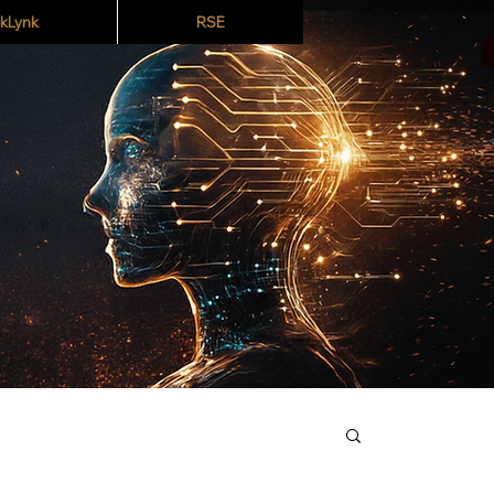
kLynk
RSE