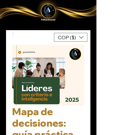
COP ($)
Mapa de
decisiones:
guía práctica