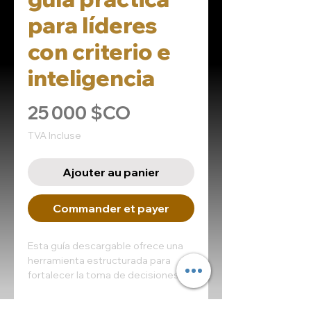
para líderes
con criterio e
inteligencia
Prix
25 000 $CO
TVA Incluse
Ajouter au panier
Commander et payer
Esta guía descargable ofrece una
herramienta estructurada para
fortalecer la toma de decisiones en
entornos empresariales. A través
de ejercicios de autoexploración,