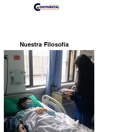
Nosotros
PS Elisa
PS Elisa
PS EmpoderandoME
PS Restauradores
PS Generadores
PS Aula Vida
PS Abuelos
Proyectos
Contáctanos
Nuestra Filosofía