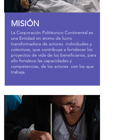
MISIÓN
La Corporación Politécnico Continental es
una Entidad sin ánimo de lucro
transformadora de actores individuales y
colectivos, que contribuye a fortalecer los
proyectos de vida de los beneficiarios, para
ello fortalece las capacidades y
competencias, de los actores con los que
trabaja.