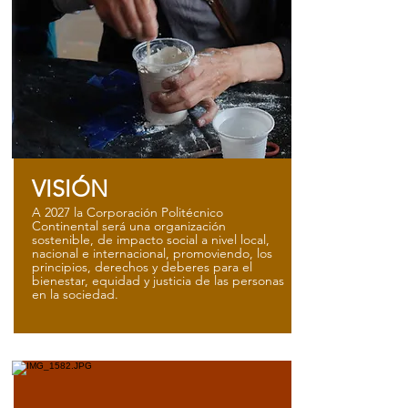
VISIÓN
A 2027 la Corporación Politécnico
Continental será una organización
sostenible, de impacto social a nivel local,
nacional e internacional, promoviendo, los
principios, derechos y deberes para el
bienestar, equidad y justicia de las personas
en la sociedad.