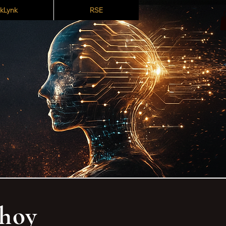
kLynk
RSE
 hoy