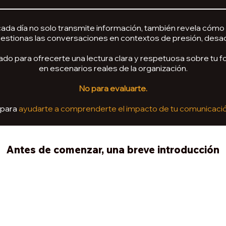
ada día no solo transmite información, también revela cómo 
stionas las conversaciones en contextos de presión, desa
ado para ofrecerte una lectura clara y respetuosa sobre tu 
en escenarios reales de la organización.
No para evaluarte.
 para
ayudarte a comprenderte el impacto de tu comunicació
Antes de comenzar, una breve introducción