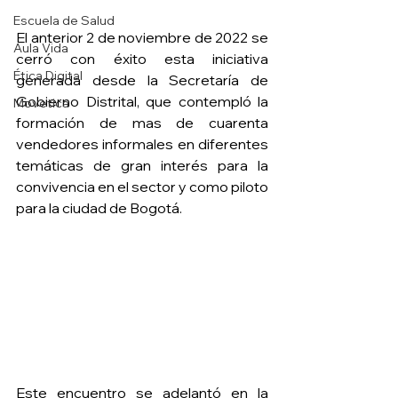
Escuela de Salud
El anterior 2 de noviembre de 2022 se 
Aula Vida
cerró con éxito esta iniciativa 
Ética Digital
generada desde la Secretaría de 
Gobierno Distrital, que contempló la 
Movetica
formación de mas de cuarenta 
vendedores informales en diferentes 
temáticas de gran interés para la 
convivencia en el sector y como piloto 
para la ciudad de Bogotá.
Este encuentro se adelantó en la 