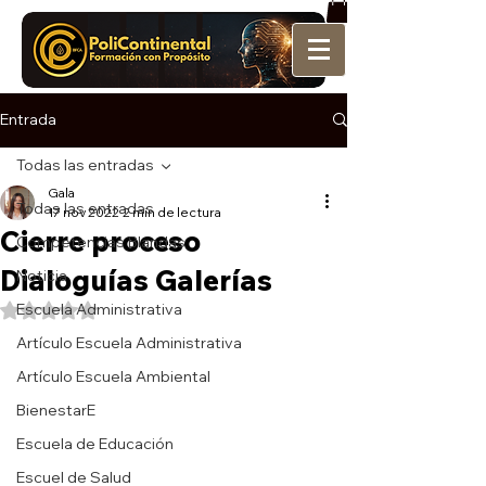
Entrada
Todas las entradas
Gala
Todas las entradas
17 nov 2022
2 min de lectura
Cierre proceso
Competencias Blandas
Dialoguías Galerías
Noticia
Escuela Administrativa
Obtuvo NaN de 5 estrellas.
Artículo Escuela Administrativa
Artículo Escuela Ambiental
BienestarE
Escuela de Educación
Escuel de Salud