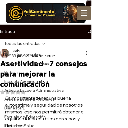
Entrada
Todas las entradas
Gala
Todas las entradas
22 jul 2021
1 min de lectura
Asertividad - 7 consejos
Competencias Blandas
para mejorar la
Noticia
Escuela Administrativa
comunicación
Artículo Escuela Administrativa
Obtuvo NaN de 5 estrellas.
Es importante tener una buena 
Artículo Escuela Ambiental
autoestima y seguridad de nosotros 
BienestarE
mismos, eso nos permitirá obtener el 
Escuela de Educación
equilibrio ideal entre los derechos y 
deberes.
Escuel de Salud