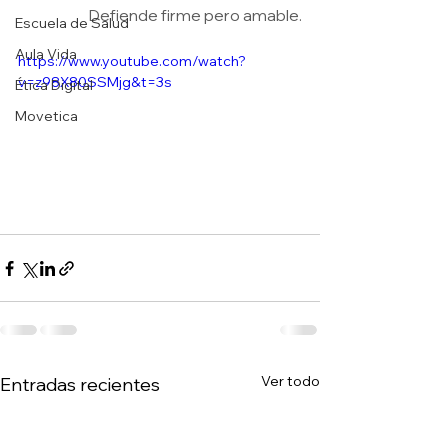
Defiende firme pero amable.
Escuela de Salud
Aula Vida
https://www.youtube.com/watch?
v=z98X80SSMjg&t=3s
Ética Digital
Movetica
Ver todo
Entradas recientes