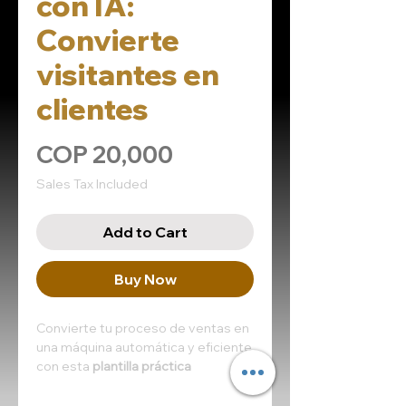
con IA:
Convierte
visitantes en
clientes
Price
COP 20,000
Sales Tax Included
Add to Cart
Buy Now
Convierte tu proceso de ventas en
una máquina automática y eficiente
con esta
plantilla práctica
impulsada por Inteligencia Artificial
.
Diseñada para emprendedores,