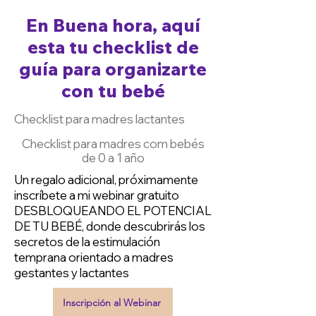
En Buena hora, aquí
esta tu checklist de
guía para organizarte
con tu bebé
Checklist para madres lactantes
Checklist para madres com bebés
de 0 a 1 año
Un regalo adicional, próximamente
inscríbete a mi webinar gratuito
DESBLOQUEANDO EL POTENCIAL
DE TU BEBÉ, donde descubrirás los
secretos de la estimulación
temprana orientado a madres
gestantes y lactantes
Inscripción al Webinar