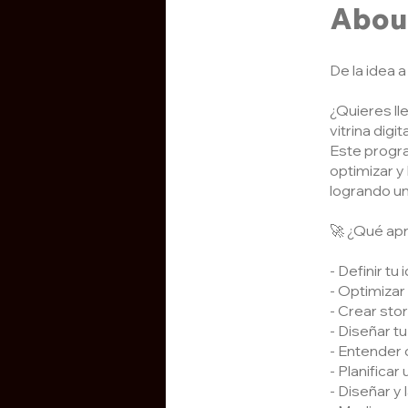
Abou
De la idea a
¿Quieres lle
vitrina digit
Este progra
optimizar y 
logrando un
🚀 ¿Qué ap
- Definir t
- Optimizar
- Crear sto
- Diseñar tu
- Entender 
- Planificar
- Diseñar y