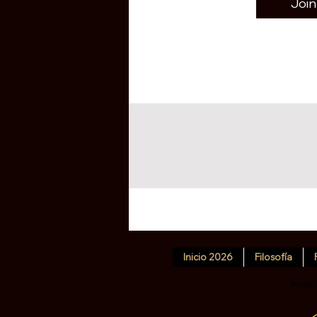
Join
Inicio 2026
Filosofía
Politéc