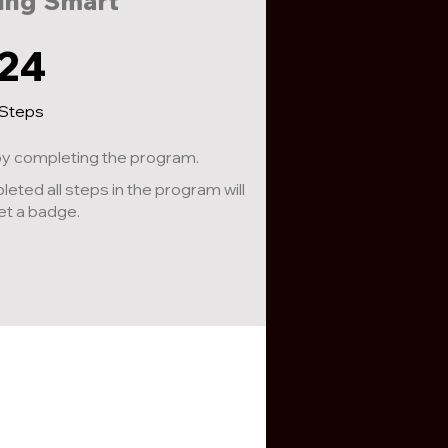
ing Smart
24 Steps
24
Steps
 by completing the program.
ted all steps in the program will
et a badge.