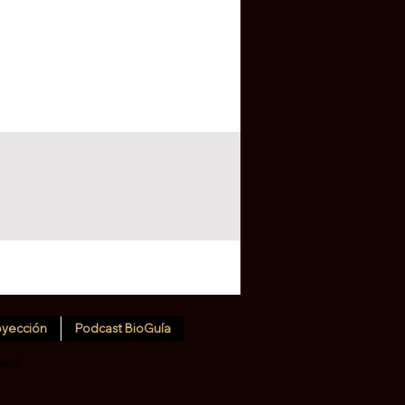
oyección
Podcast BioGuía
ental.