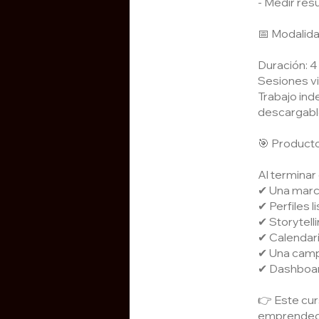
- Medir res
📅 Modalid
Duración: 4
Sesiones vi
Trabajo ind
descargabl
🎯 Producto
Al terminar
✔ Una marca
✔ Perfiles 
✔ Storytell
✔ Calendario
✔ Una campa
✔ Dashboard
👉 Este cur
emprendedo