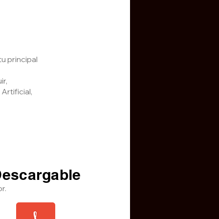
u principal
r,
rtificial,
escargable
r.