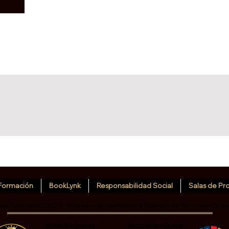
Formación
BookLynk
Responsabilidad Social
Salas de Pr
nico Continental 2026 ©. Todos los derechos reservados. Diseñado por Politécnico Contin
Política de privacidad
Política de devoluciones