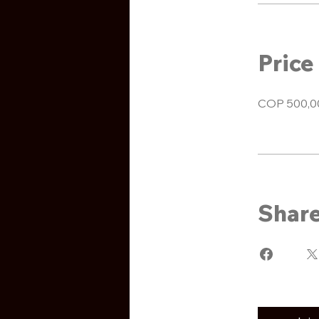
Price
COP 500,0
Shar