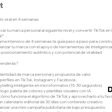
t
 lo viral en 4 semanas
var tu marca personal al siguiente nivel y convertir TikTok en t
al?
ma intensivo de 4 semanas te guía paso a paso para construi
lanzar tu marca con el apoyo de herramientas de Inteligencia A
 posicionamiento auténtico y con potencial de viralidad.
renderás?
u identidad de marca personal y propuesta de valor.
 perfiles en TikTok, Instagram y Facebook.
rytelling inteligente en microformatos (15-30 segundos).
D
 logo, paleta de colores y plantillas visuales con IA.
cómo funciona el algoritmo de TikTok y aprovecharlo a tu favo
 un calendario editorial de 30 días con contenido creativo.
 lanzar una mini-campaña publicitaria de bajo presupuesto.