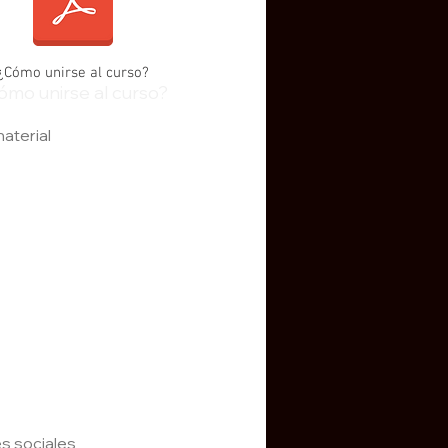
¿Cómo unirse al curso?
ómo unirse al curso?
aterial
s sociales