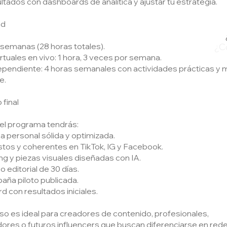
ultados con dashboards de analítica y ajustar tu estrategia.
ad
 semanas (28 horas totales).
¿C
rtuales en vivo: 1 hora, 3 veces por semana.
ependiente: 4 horas semanales con actividades prácticas y m
e.
 final
 el programa tendrás:
 personal sólida y optimizada.
listos y coherentes en TikTok, IG y Facebook.
ing y piezas visuales diseñadas con IA.
 editorial de 30 días.
ña piloto publicada.
 con resultados iniciales.
so es ideal para creadores de contenido, profesionales,
res o futuros influencers que buscan diferenciarse en rede