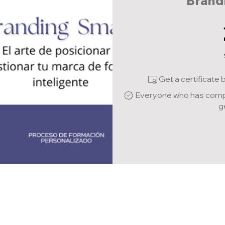
Brand
Get a certificate
Everyone who has comple
g